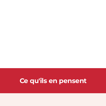
55 000
cartes vertes sont distribuées chaque 
année
Ce qu'ils en pensent