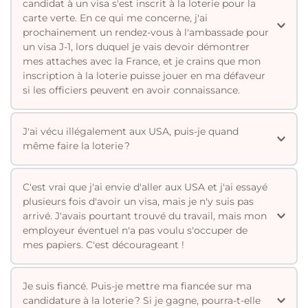
précédentes.
Nous vous expliquons tout en détail quand vous aurez 
candidat à un visa s'est inscrit à la loterie pour la 
dans votre compte . Par contre, chaque année, il faut 
fait la loterie.
carte verte. En ce qui me concerne, j'ai 
toujours une photo nouvelle et récente par personne 
prochainement un rendez-vous à l'ambassade pour 
de la famille du candidat (conjoint et enfants).
un visa J-1, lors duquel je vais devoir démontrer 
mes attaches avec la France, et je crains que mon 
inscription à la loterie puisse jouer en ma défaveur 
La loterie n'est pas considérée comme une intention 
J'ai vécu illégalement aux USA, puis-je quand 
d'immigrer. Ils tiennent compte du côté hasardeux de 
ce désir.
Ce n'est pas considéré comme une demande de carte 
Si vous avez, après le 21 septembre 1997, vécu plus de 6 
C'est vrai que j'ai envie d'aller aux USA et j'ai essayé 
verte. Cela ne peut en aucun cas vous gêner pour 
mois illégalement (180 jours exactement), et vous ne 
plusieurs fois d'avoir un visa, mais je n'y suis pas 
obtenir un visa quelconque.
pouvez plus séjourner aux USA pendant 3 ans et si vous 
arrivé. J'avais pourtant trouvé du travail, mais mon 
Par contre, si vous gagnez et entamez les ultimes 
êtes resté plus d'un an, vous ne pouvez plus revenir 
employeur éventuel n'a pas voulu s'occuper de 
démarches, vous devenez demandeur d'immigration.
pendant 10 ans.
Si vous vivez actuellement aux USA illégalement, il est 
inutile de faire la loterie. Si vous gagnez, vous n'aurez 
Il est vrai que les USA ne déroulent pas un tapis rouge 
Je suis fiancé. Puis-je mettre ma fiancée sur ma 
pas la carte verte et vous risquez, puisqu'ils vous 
pour vous accueillir. Quel est le pays d'ailleurs qui le fait 
candidature à la loterie ? Si je gagne, pourra-t-elle 